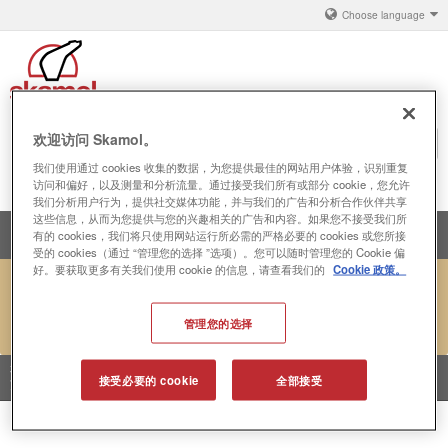
Choose language
欢迎访问 Skamol。
搜
菜单
索
我们使用通过 cookies 收集的数据，为您提供最佳的网站用户体验，识别重复
铝
访问和偏好，以及测量和分析流量。通过接受我们所有或部分 cookie，您允许
我们分析用户行为，提供社交媒体功能，并与我们的广告和分析合作伙伴共享
这些信息，从而为您提供与您的兴趣相关的广告和内容。如果您不接受我们所
产品解决方案
有的 cookies，我们将只使用网站运行所必需的严格必要的 cookies 或您所接
受的 cookies（通过 “管理您的选择 ”选项）。您可以随时管理您的 Cookie 偏
关于 丹斯凯莫
好。要获取更多有关我们使用 cookie 的信息，请查看我们的
Cookie 政策。
丹斯凯莫 · 地址：上海市黄浦区瑞金一路139号3楼 · 邮编：200020 ·
联系
电话：+86-17-3851 18523
·
电子邮件
：
chf@skamol.com
管理您的选择
本网站采用 “Cookies” 技术。该技术是无危害的，也不会用于公共分享。浏览我们的网
接受必要的 cookie
全部接受
页并接受该“Cookies”技术 请按“OK”键。
brug af cookies
OK