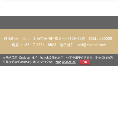
丹斯凯莫 · 地址：上海市黄浦区瑞金一路139号3楼 · 邮编：200020 ·
电话：+86-17-3851 18523
·
电子邮件
：
chf@skamol.com
本网站采用 “Cookies” 技术。该技术是无危害的，也不会用于公共分享。浏览我们的网
页并接受该“Cookies”技术 请按“OK”键。
brug af cookies
OK